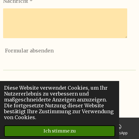
Nachricht *
Formular absenden
Diese Website verwendet Cookies, um Ihr
Nutzererlebnis zu verbessern und
maßgeschneiderte Anzeigen anzuzeigen.
© 2022 - 2026 meinSicherheitsshop.de
Die fortgesetzte Nutzung dieser Website
Mit Unterstützung von
Webador
bestätigt Ihre Zustimmung zur Verwendung
von Cookies.
Ich stimme zu
E-Mail
Telefon
Facebook
WhatsApp