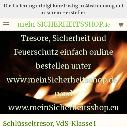
Die Lieferung erfolgt kurzfristig in Abstimmung mit
Zum
unserem Hersteller.
Hauptinhalt
springen
mein SICHERHEITSSHOP
.de
Tresore, Sicherheit und
Feuerschutz einfach online
bestellen unter
www.meinSicherheitsshop.de
u n d
www.meinSicherheitsshop.eu
Schlüsseltresor, VdS-Klasse I