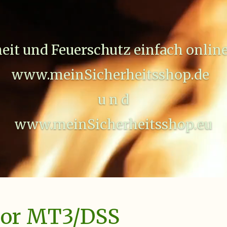
heit und Feuerschutz einfach online
www.meinSicherheitsshop.de
u n d
www.meinSicherheitsshop.eu
sor MT3/DSS