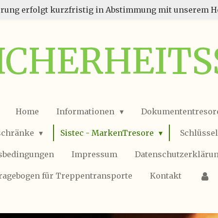
erung erfolgt kurzfristig in Abstimmung mit unserem He
SICHERHEIT
Home
Informationen
Dokumententresor
schränke
Sistec - MarkenTresore
Schlüsse
tsbedingungen
Impressum
Datenschutzerkläru
ragebogen für Treppentransporte
Kontakt