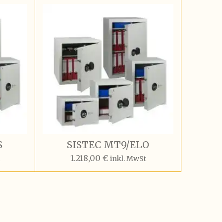
S
SISTEC MT9/ELO
1.218,00 €
t
inkl. MwSt