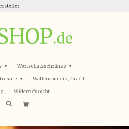
rsteller.
SSHOP
.de
e
Wertschutzschränke
ltresore
Waffenraumtür, Grad I
ng
Widerrufsrecht