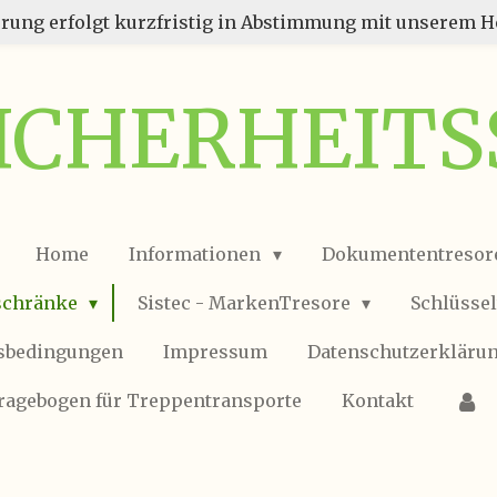
erung erfolgt kurzfristig in Abstimmung mit unserem He
SICHERHEIT
Home
Informationen
Dokumententresor
schränke
Sistec - MarkenTresore
Schlüsse
tsbedingungen
Impressum
Datenschutzerkläru
ragebogen für Treppentransporte
Kontakt