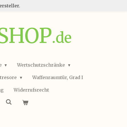
rsteller.
SSHOP
.de
e
Wertschutzschränke
ltresore
Waffenraumtür, Grad I
ng
Widerrufsrecht