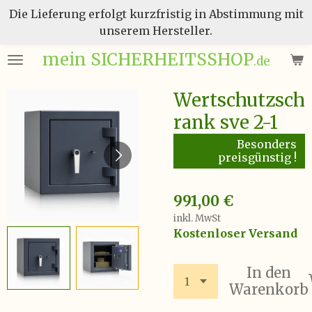
Die Lieferung erfolgt kurzfristig in Abstimmung mit
Zum
unserem Hersteller.
Hauptinhalt
springen
mein SICHERHEITSSHOP
.de
Wertschutzsch
rank sve 2-1
Besonders
preisgünstig !
991,00 €
inkl. MwSt
Kostenloser Versand
In den
Warenkorb