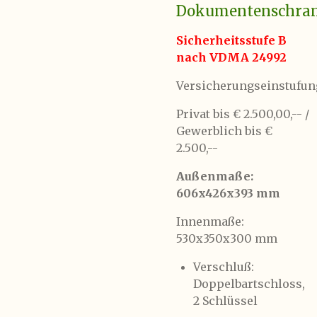
Dokumentenschra
Sicherheitsstufe B
nach VDMA 24992
Versicherungseinstufun
Privat bis € 2.500,00,-- /
Gewerblich bis €
2.500,--
Außenmaße:
606x426x393 mm
Innenmaße:
530x350x300 mm
Verschluß:
Doppelbartschloss,
2 Schlüssel