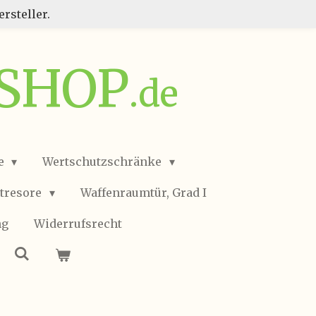
rsteller.
SSHOP
.de
e
Wertschutzschränke
ltresore
Waffenraumtür, Grad I
ng
Widerrufsrecht