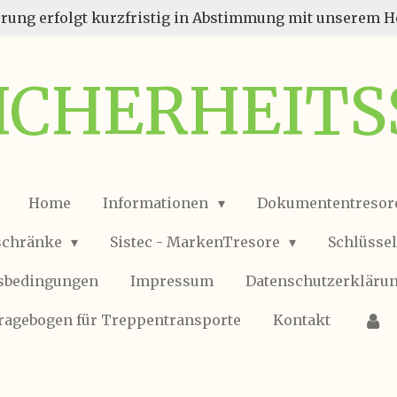
erung erfolgt kurzfristig in Abstimmung mit unserem He
SICHERHEIT
Home
Informationen
Dokumententresor
schränke
Sistec - MarkenTresore
Schlüsse
tsbedingungen
Impressum
Datenschutzerkläru
ragebogen für Treppentransporte
Kontakt