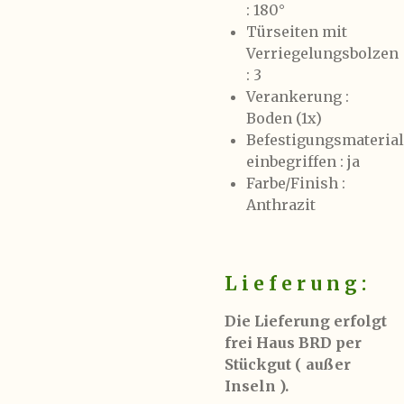
: 180°
Türseiten mit
Verriegelungsbolzen
: 3
Verankerung :
Boden (1x)
Befestigungsmaterial
einbegriffen : ja
Farbe/Finish :
Anthrazit
L i e f e r u n g :
Die Lieferung erfolgt
frei Haus BRD per
Stückgut ( außer
Inseln ).