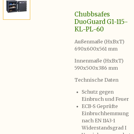
Chubbsafes
DuoGuard G1-115-
KL
-PL-60
Außenmaße (HxBxT)
690x600x561 mm
Innenmaße (HxBxT)
590x500x386 mm
Technische Daten
Schutz gegen
Einbruch und Feuer
ECB-S Geprüfte
Einbruchhemmung
nach EN 1143-1
Widerstandsgrad I